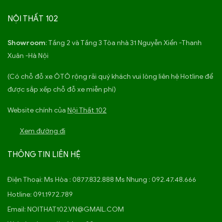
NỘI THẤT 102
Showroom
: Tầng 2 và Tầng 3 Tòa nhà 31 Nguyễn Xiển -Thanh
Xuân -Hà Nội
(Có chỗ đỗ xe ÔTÔ rộng rãi quý khách vui lòng liên hệ Hotline để
được sắp xếp chỗ đỗ xe miễn phí)
Website chính của
Nội Thất 102
Xem đường đi
THÔNG TIN LIÊN HỆ
Điện Thoại:
Ms Hòa : 0877.832.888 Ms Nhung : 092.47.48.666
Hotline:
091.1972.789
Email:
NOITHAT102.VN@GMAIL.COM